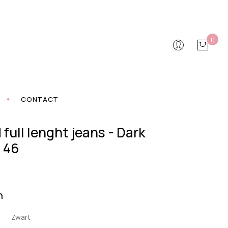
0
CONTACT
 full lenght jeans - Dark
 46
n
Zwart