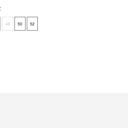
t
48
50
52