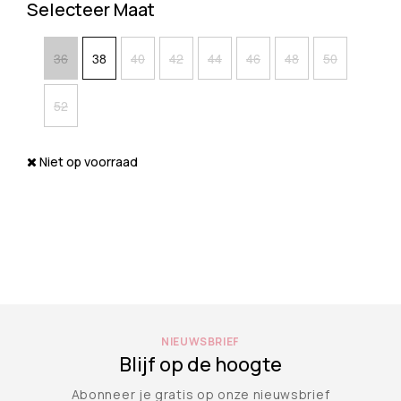
Selecteer Maat
36
38
40
42
44
46
48
50
52
Niet op voorraad
NIEUWSBRIEF
Blijf op de hoogte
Abonneer je gratis op onze nieuwsbrief