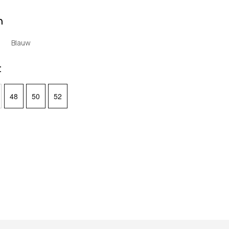
n
Blauw
t
48
50
52